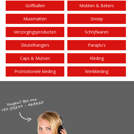
Golfballen
Mokken & Bekers
Muismatten
Snoep
Verzorgingsproducten
Schrijfwaren
Sleutelhangers
Paraplu's
Caps & Mutsen
Kleding
Promotionele kleding
Werkkleding