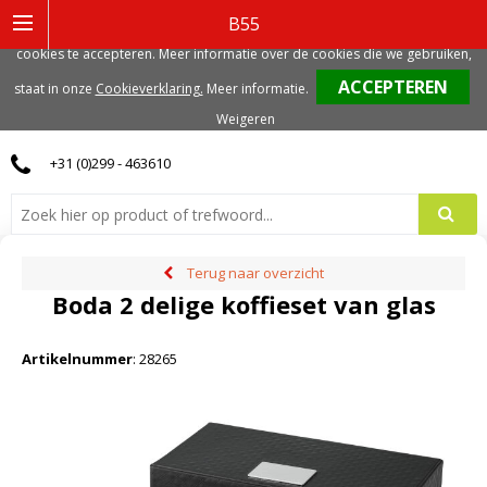
Deze website gebruikt functionele, analytische en mogelijk ook marketing
B55
gerelateerde cookies. Voor de beste gebruikerservaring, adviseren we deze
cookies te accepteren. Meer informatie over de cookies die we gebruiken,
0
staat in onze
Cookieverklaring.
Meer informatie
.
Weigeren
+31 (0)299 - 463610
Terug naar overzicht
Boda 2 delige koffieset van glas
Artikelnummer
:
28265