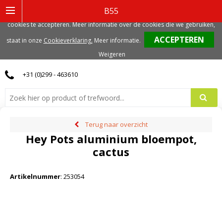
Deze website gebruikt functionele, analytische en mogelijk ook marketing
B55
gerelateerde cookies. Voor de beste gebruikerservaring, adviseren we deze
cookies te accepteren. Meer informatie over de cookies die we gebruiken,
0
staat in onze
Cookieverklaring.
Meer informatie
.
Weigeren
+31 (0)299 - 463610
Terug naar overzicht
Hey Pots aluminium bloempot,
cactus
Artikelnummer
:
253054