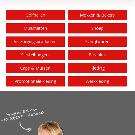
Golfballen
Mokken & Bekers
Muismatten
Snoep
Verzorgingsproducten
Schrijfwaren
Sleutelhangers
Paraplu's
Caps & Mutsen
Kleding
Promotionele kleding
Werkkleding