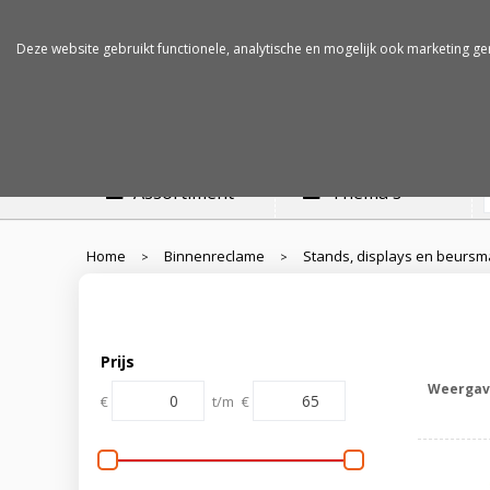
Betalen op rekening
Snelle levertijden
Deze website gebruikt functionele, analytische en mogelijk ook marketing ge
Assortiment
Thema's
Home
Binnenreclame
Stands, displays en beursm
>
>
Prijs
Weergav
€
t/m
€