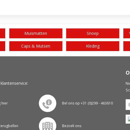
Muismatten
Snoep
Caps & Mutsen
Kleding
O
 klantenservice:
Ni
Sc
g hier
Bel ons op +31 (0)299 - 463610
 terugbellen
Bezoek ons