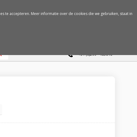
es te accepteren. Meer informatie over de cookies die we gebruiken, staat in
0
+31 (0)299 - 463610