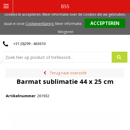
Deze website gebruikt functionele, analytische en mogelijk ook marketing
B55
gerelateerde cookies. Voor de beste gebruikerservaring, adviseren we deze
cookies te accepteren. Meer informatie over de cookies die we gebruiken,
0
staat in onze
Cookieverklaring.
Meer informatie
.
Weigeren
+31 (0)299 - 463610
Terug naar overzicht
Barmat sublimatie 44 x 25 cm
Artikelnummer
:
261932