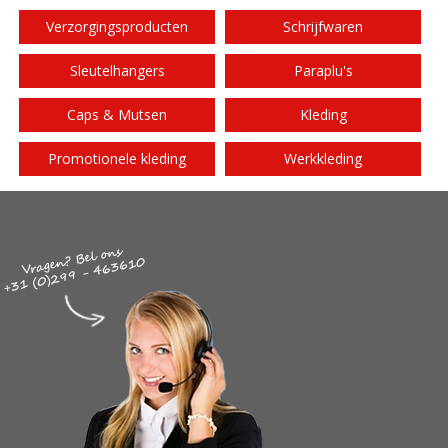
Verzorgingsproducten
Schrijfwaren
Sleutelhangers
Paraplu's
Caps & Mutsen
Kleding
Promotionele kleding
Werkkleding