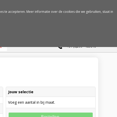
es te accepteren. Meer informatie over de cookies die we gebruiken, staat in
0
+31 (0)299 - 463610
Jouw selectie
Voeg een aantal in bij maat.
Bestellen