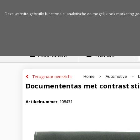
Betalen op rekening
Snelle levertijden
Deze website gebruikt functionele, analytische en mogelijk ook marketing ge
Assortiment
Thema's
Home
Automotive
Terug naar overzicht
>
>
Documententas met contrast sti
Artikelnummer
:
108431