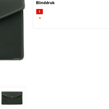
Blinddruk
1