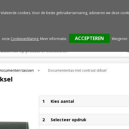
Gratis drukproef
Snelle service
relateerde cookies. Voor de beste gebruikerservaring, adviseren we deze cooki
onze
Cookieverklaring.
Meer informatie
.
Weigeren
Documenten tassen
Documententas met contrast stiksel
>
ksel
1
Kies aantal
2
Selecteer opdruk