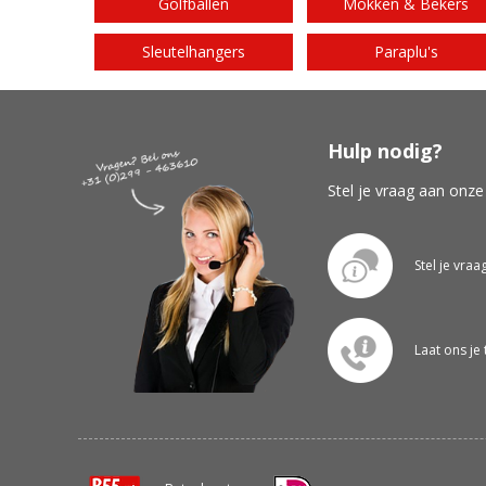
Golfballen
Mokken & Bekers
Sleutelhangers
Paraplu's
Hulp nodig?
Stel je vraag aan onze
Stel je vraa
Laat ons je