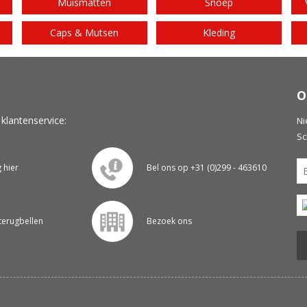
Muismatten
Snoep
Caps & Mutsen
Kleding
O
 klantenservice:
Ni
Sc
g hier
Bel ons op +31 (0)299 - 463610
 terugbellen
Bezoek ons